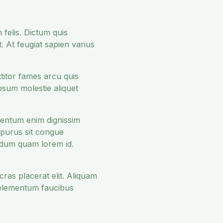
 felis. Dictum quis
t. At feugiat sapien varius
ttitor fames arcu quis
Ipsum molestie aliquet
imentum enim dignissim
 purus sit congue
endum quam lorem id.
cras placerat elit. Aliquam
 elementum faucibus