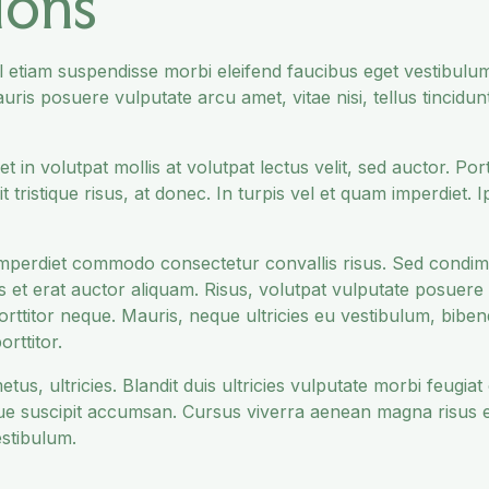
ions
Vel etiam suspendisse morbi eleifend faucibus eget vestibulum
uris posuere vulputate arcu amet, vitae nisi, tellus tincidun
t in volutpat mollis at volutpat lectus velit, sed auctor. Por
 tristique risus, at donec. In turpis vel et quam imperdiet. 
roin imperdiet commodo consectetur convallis risus. Sed cond
s et erat auctor aliquam. Risus, volutpat vulputate posuere
porttitor neque. Mauris, neque ultricies eu vestibulum, bib
rttitor.
s, ultricies. Blandit duis ultricies vulputate morbi feugiat 
sque suscipit accumsan. Cursus viverra aenean magna risus
estibulum.