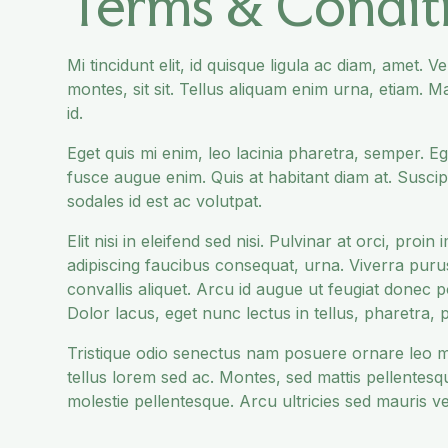
Terms & Condit
Mi tincidunt elit, id quisque ligula ac diam, amet. 
montes, sit sit. Tellus aliquam enim urna, etiam. Ma
id.
Eget quis mi enim, leo lacinia pharetra, semper. Ege
fusce augue enim. Quis at habitant diam at. Suscipit
sodales id est ac volutpat.
Elit nisi in eleifend sed nisi. Pulvinar at orci, p
adipiscing faucibus consequat, urna. Viverra puru
convallis aliquet. Arcu id augue ut feugiat donec 
Dolor lacus, eget nunc lectus in tellus, pharetra, po
Tristique odio senectus nam posuere ornare leo metu
tellus lorem sed ac. Montes, sed mattis pellente
molestie pellentesque. Arcu ultricies sed mauris v