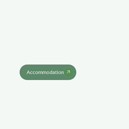
Explore Our 
Lodgings
asdasd
Accommodation