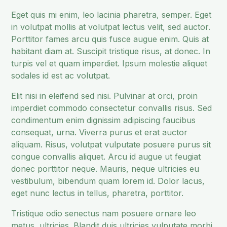
Eget quis mi enim, leo lacinia pharetra, semper. Eget
in volutpat mollis at volutpat lectus velit, sed auctor.
Porttitor fames arcu quis fusce augue enim. Quis at
habitant diam at. Suscipit tristique risus, at donec. In
turpis vel et quam imperdiet. Ipsum molestie aliquet
sodales id est ac volutpat.
Elit nisi in eleifend sed nisi. Pulvinar at orci, proin
imperdiet commodo consectetur convallis risus. Sed
condimentum enim dignissim adipiscing faucibus
consequat, urna. Viverra purus et erat auctor
aliquam. Risus, volutpat vulputate posuere purus sit
congue convallis aliquet. Arcu id augue ut feugiat
donec porttitor neque. Mauris, neque ultricies eu
vestibulum, bibendum quam lorem id. Dolor lacus,
eget nunc lectus in tellus, pharetra, porttitor.
Tristique odio senectus nam posuere ornare leo
metus, ultricies. Blandit duis ultricies vulputate morbi