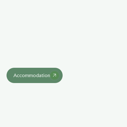
Explore Our Unique
Lodgings
asdasd
Accommodation